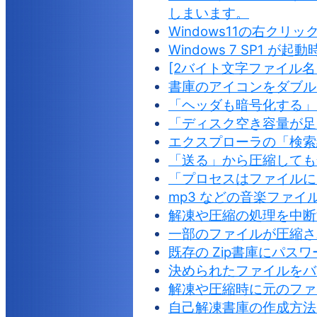
しまいます。
Windows11の右クリ
Windows 7 SP1
[2バイト文字ファイル名
書庫のアイコンをダブル
「ヘッダも暗号化する」
「ディスク空き容量が足
エクスプローラの「検索
「送る」から圧縮しても
「プロセスはファイルに
mp3 などの音楽ファ
解凍や圧縮の処理を中断
一部のファイルが圧縮さ
既存の Zip書庫にパス
決められたファイルをバ
解凍や圧縮時に元のファ
自己解凍書庫の作成方法