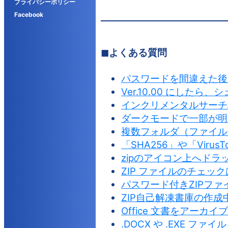
プライバシーポリシー
Facebook
◼よくある質問
パスワードを間違えた後
Ver.10.00 にした
インクリメンタルサーチ
ダークモードで一部が明
複数フォルダ（ファイル
「SHA256」や「Viru
zipのアイコン上へド
ZIP ファイルのチェッ
パスワード付きZIPフ
ZIP自己解凍書庫の作
Office 文書をアーカ
.DOCX や .EXE 