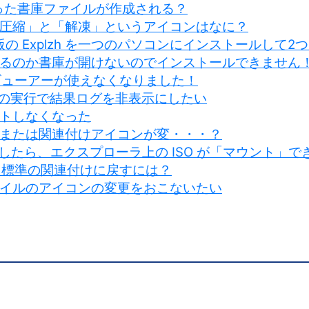
といった書庫ファイルが作成される？
圧縮」と「解凍」というアイコンはなに？
版の Explzh を一つのパソコンにインストールして
るのか書庫が開けないのでインストールできません
ォト ビューアーが使えなくなりました！
n" の実行で結果ログを非表示にしたい
トしなくなった
または関連付けアイコンが変・・・？
けしたら、エクスプローラ上の ISO が「マウント」
dows 標準の関連付けに戻すには？
イルのアイコンの変更をおこないたい