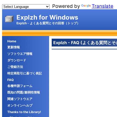
Powered by
Translate
Explzh for Windows
Explzh - よくある質問とその回答（トップ）
Home
Explzh - FAQ (よくある質問と
更新情報
ソフトウエア情報
ダウンロード
ご登録方法
特定商取引に基づく表記
FAQ
各種申請フォーム
既知の問題/脆弱性情報
関連ソフトウエア
オンラインヘルプ
Thanks to the Library!