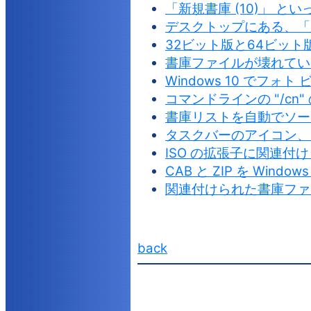
「新規書庫 (10)」 
デスクトップにある、「
32ビット版と64ビット
書庫ファイルが壊れてい
Windows 10 でフ
コマンドラインの "/c
書庫リストを自動でソー
タスクバーのアイコン、
ISO の拡張子に関連付
CAB と ZIP を Win
関連付けられた書庫ファ
back