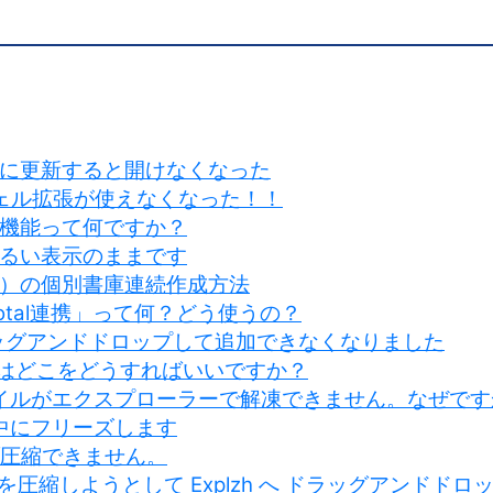
に更新すると開けなくなった
ら、シェル拡張が使えなくなった！！
機能って何ですか？
るい表示のままです
）の個別書庫連続作成方法
sTotal連携」って何？どう使うの？
ラッグアンドドロップして追加できなくなりました
クはどこをどうすればいいですか？
ァイルがエクスプローラーで解凍できません。なぜです
成中にフリーズします
イブ圧縮できません。
ファイルを圧縮しようとして Explzh へ ドラッグアン