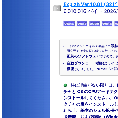
Explzh Ver.10.01 
6,010,016 バイト 2026/
誤
一部のアンチウイルス製品にて
開発元より繰り返し報告を行ってお
正規のソフトウェア
ですので、
自動ダウンロード機能はライ
機能
となりました。2025/10/26 
特に理由がない限りは、
チャと OS のCPUアーキ
ンストール
してください。
O
クチャの版をインストールした
組み上、基本のシェル拡張や W
張機能、および認証（Window