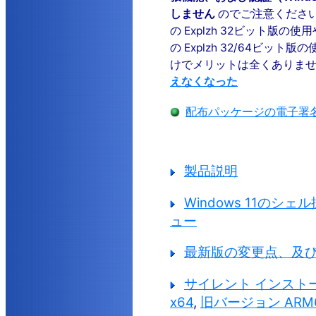
しません
のでご注意ください。 
の Explzh 32ビット版の使用や
の Explzh 32/64ビッ
けでメリットは全くありま
えなくなった
配布パッケージの電子署
製品説明
Windows 11のシ
ュー
最新版の変更点、及
サイレント インスト
x64
,
旧バージョン ARM