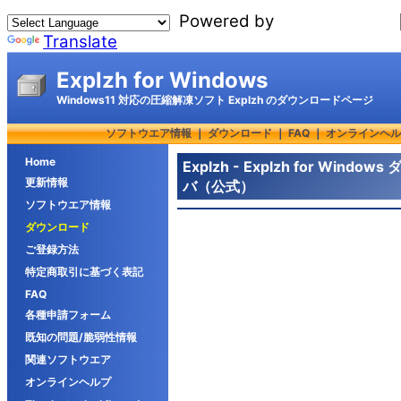
Powered by
Translate
Explzh for Windows
Windows11 対応の圧縮解凍ソフト Explzh のダウンロードページ
ソフトウエア情報
｜
ダウンロード
｜
FAQ
｜
オンラインヘル
Home
Explzh - Explzh for Win
更新情報
バ（公式）
ソフトウエア情報
ダウンロード
ご登録方法
特定商取引に基づく表記
FAQ
各種申請フォーム
既知の問題/脆弱性情報
関連ソフトウエア
オンラインヘルプ