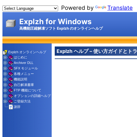
Powered by
Translate
Explzh for Windows
高機能圧縮解凍ソフト Explzh のオンラインヘルプ
Explzh ヘルプ – 使い方ガイド
Explzh オンラインヘルプ
はじめに
Archiver DLL
SFX モジュール
各種メニュー
機能説明
自己解凍書庫
FTP 機能について
オプションの詳細ヘルプ
ご登録方法
謝辞