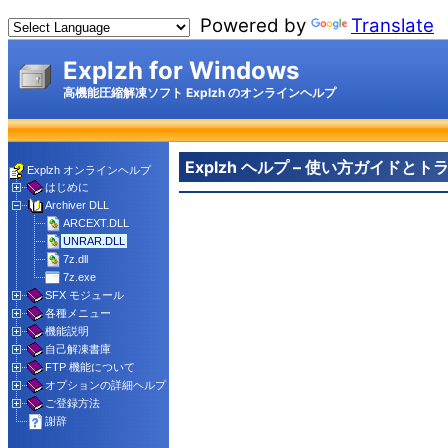
Powered by
Translate
Explzh for Windows
高機能圧縮解凍ソフト Explzh のオンラインヘルプ
Explzh ヘルプ – 使い方ガイド
Explzh オンラインヘルプ
はじめに
Archiver DLL
ARCEXT.DLL
UNRAR.DLL
7z.dll
7z.exe
SFX モジュール
各種メニュー
機能説明
自己解凍書庫
FTP 機能について
オプションの詳細ヘルプ
ご登録方法
謝辞