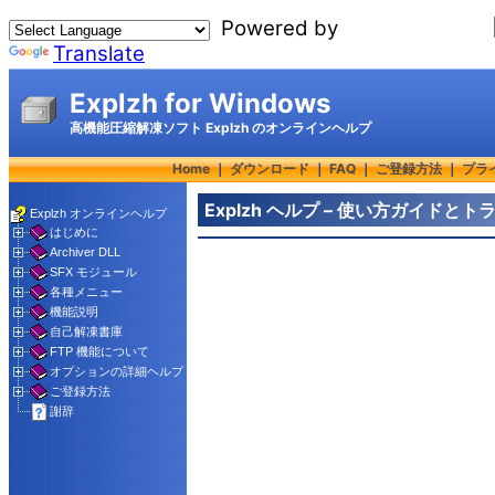
Powered by
Translate
Explzh for Windows
高機能圧縮解凍ソフト Explzh のオンラインヘルプ
Home
｜
ダウンロード
｜
FAQ
｜
ご登録方法
｜
プラ
Explzh ヘルプ – 使い方ガイド
Explzh オンラインヘルプ
はじめに
Archiver DLL
SFX モジュール
各種メニュー
機能説明
自己解凍書庫
FTP 機能について
オプションの詳細ヘルプ
ご登録方法
謝辞