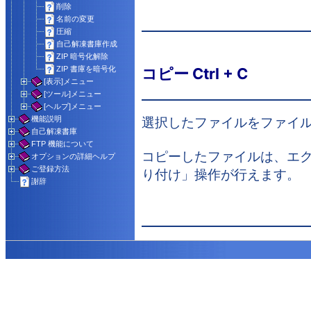
削除
名前の変更
圧縮
自己解凍書庫作成
ZIP 暗号化解除
ZIP 書庫を暗号化
コピー Ctrl + C
[表示]メニュー
[ツール]メニュー
[ヘルプ]メニュー
選択したファイルをファイ
機能説明
自己解凍書庫
FTP 機能について
コピーしたファイルは、エ
オプションの詳細ヘルプ
ご登録方法
り付け」操作が行えます。
謝辞