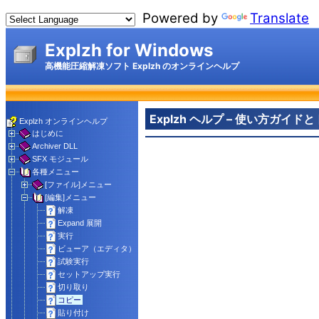
Powered by
Translate
Explzh for Windows
高機能圧縮解凍ソフト Explzh のオンラインヘルプ
Explzh ヘルプ – 使い方ガイ
Explzh オンラインヘルプ
はじめに
Archiver DLL
SFX モジュール
各種メニュー
[ファイル]メニュー
[編集]メニュー
解凍
Expand 展開
実行
ビューア（エディタ）
試験実行
セットアップ実行
切り取り
コピー
貼り付け