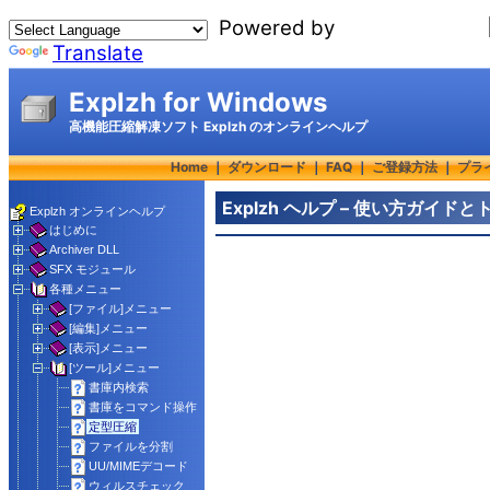
Powered by
Translate
Explzh for Windows
高機能圧縮解凍ソフト Explzh のオンラインヘルプ
Home
｜
ダウンロード
｜
FAQ
｜
ご登録方法
｜
プラ
Explzh ヘルプ – 使い方ガイ
Explzh オンラインヘルプ
はじめに
Archiver DLL
SFX モジュール
各種メニュー
[ファイル]メニュー
[編集]メニュー
[表示]メニュー
[ツール]メニュー
書庫内検索
書庫をコマンド操作
定型圧縮
ファイルを分割
UU/MIMEデコード
ウィルスチェック