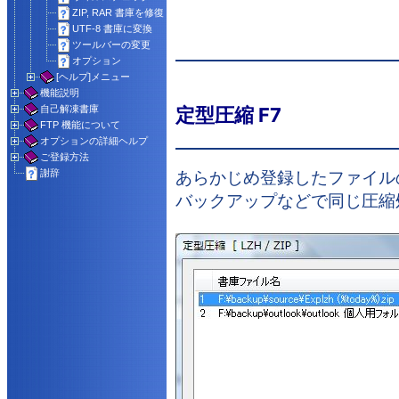
ZIP, RAR 書庫を修復
UTF-8 書庫に変換
ツールバーの変更
オプション
[ヘルプ]メニュー
機能説明
自己解凍書庫
定型圧縮 F7
FTP 機能について
オプションの詳細ヘルプ
ご登録方法
あらかじめ登録したファイル
謝辞
バックアップなどで同じ圧縮